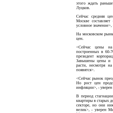
этого ждать раньше
Луцков.
Сейчас средняя це
Москве составляет 
условное значение>,
На московском рынк
цен.
<Сейчас цены на
построенных в 60-7
президент корпора
Завышены цены и н
расти, несмотря н
появятся>.
<Сейчас рынок преод
Но рост цен продо
инфляции>, - уверен
В период стагнаци
квартиры в старых д
секторе, но они ни
велик>, - уверен М