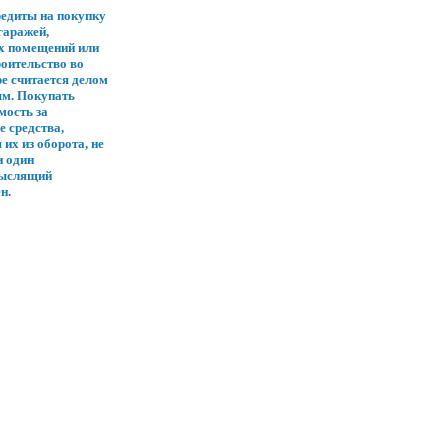
редиты на покупку
гаражей,
х помещений или
роительство во
е считается делом
м. Покупать
мость за
 средства,
их из оборота, не
и один
ыслящий
н.