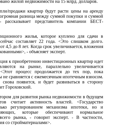
вано жилой недвижимости на 15 млрд. долларов.
пли/продажи квартир будут расти цены на аренду
 огромная разница между суммой покупки и суммой
- рассказывает представитель компании БЕСТ-
тиционного жилья, которое куплено для сдачи в
сейчас составляет 22 года. <Это слишком долго.
т 4,5 до 8 лет. Когда срок увеличивается, вложения
кованными>, - объясняет эксперт.
нция к приобретению инвестиционных квартир идет
вляются на рынке, параллельно увеличивается
 <Этот процесс продолжается до тех пор, пока
ы не сравняется с ежемесячным ипотечным взносом.
 снова появится, и будет развиваться в сторону
рит Гороховский.
ором для развития рынка недвижимости в будущем
ов считает активность властей. <Государство
лько регулированием механизма ипотеки, но и
вляющих, которые обеспечивают нормальное
сего рынка, - говорит эксперт. - В частности,
ия со стройматериалами>.