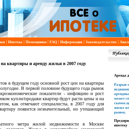
|
|
|
|
|
|
ная
Ипотека
Помощники
FAQ
Информация
Законодательство
Анал
 на квартиры и аренду жилья в 2007 году
Аренда 
тов в будущем году основной рост цен на квартиры
Разрыв 
полугодие. В первой половине будущего года рынок
недвижи
акроэкономические показатели - инфляцию и рост
арендны
ынком купли/продажи квартир будут расти цены и на
может с
скачок ц
этом, как отмечают специалисты, в 2007 году для
жилье и
вартиру появится незначительный, но утешающий
рынок.
Предпри
ратного метра жилой недвижимости в Москве
ипотеку