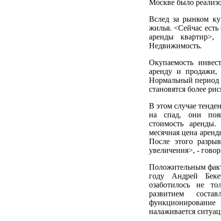
Москве было реализо
Вслед за рынком ку
жилья. <Сейчас есть
аренды квартир>, 
Недвижимость.
Окупаемость инвес
аренду и продажи, 
Нормальный период о
становятся более рис
В этом случае тенде
на спад, они поя
стоимость аренды.
месячная цена аренд
После этого разрыв
увеличения>, - гово
Положительным факт
году Андрей Бекет
озаботилось не то
развитием соста
функционирование в
налаживается ситуац