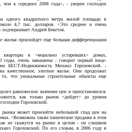
, чем к середине 2008 года>, - уверен господин
на одного квадратного метра жилой площади в
около 4,7 тыс. долларов. <Это среднее и очень
 - подчеркивает Андрей Бекетов.
е жилья произойдет еще большая дифференциация
 квартиры в <морально устаревших> домах,
0 годы, очень завышены - говорит первый вице-
ции БЕСТ-Недвижимость Михаил Гороховский. -
а качественное, элитное жилье. Они продолжат
а то, что уникальные строительные объекты еще
олел равновесное значение цен и приостановился.
лжится, как только рынок <дойдет> до уровня
 господин Гороховский.
и рынка может произойти небольшой спад цен на
омах. <Возможны также панические продажи в этом
как не скажутся на рынке в целом - он слишком
ихаил Гороховский. По его словам, в 2006 году в